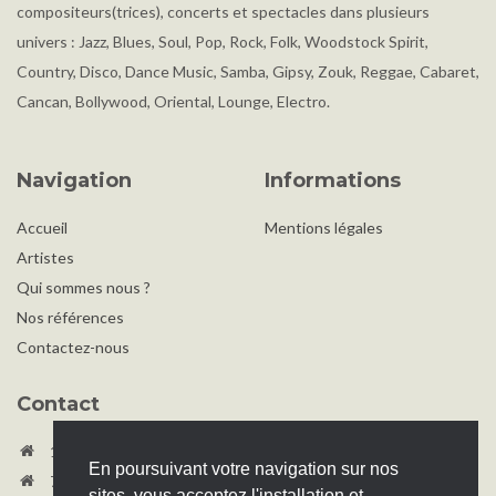
compositeurs(trices), concerts et spectacles dans plusieurs
univers : Jazz, Blues, Soul, Pop, Rock, Folk, Woodstock Spirit,
Country, Disco, Dance Music, Samba, Gipsy, Zouk, Reggae, Cabaret,
Cancan, Bollywood, Oriental, Lounge, Electro.
Navigation
Informations
Accueil
Mentions légales
Artistes
Qui sommes nous ?
Nos références
Contactez-nous
Contact
180 Avenue du Prado Cs 90029 13417 Marseille cedex 08
En poursuivant votre navigation sur nos
78 bis rue Villiers de l'Isle Adam 75020 Paris
sites, vous acceptez l'installation et